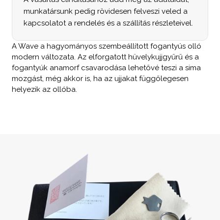
munkatársunk pedig rövidesen felveszi veled a 
kapcsolatot a rendelés és a szállítás részleteivel.
A Wave a hagyományos szembeállított fogantyús olló 
modern változata. Az elforgatott hüvelykujjgyűrű és a 
fogantyúk anamorf csavarodása lehetővé teszi a sima 
mozgást, még akkor is, ha az ujjakat függőlegesen 
helyezik az ollóba.