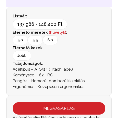
Listaár:
137.986 - 148.400 Ft
Elérhető méretek 
(hüvelyk)
:
5.0
5.5
6.0
Elérhető kezek:
Jobb
Tulajdonságok:
Acéltípus – ATS314 (HItachi acél)
Keménység – 62 HRC
Pengék – Homorú–domború kialakítás
Ergonómia – Közepesen ergonomikus
MEGVÁSÁRLÁS
A vásárlás elindításához add meg az adataidat, 