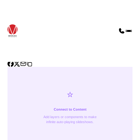
Visszalépés
Univerzális
Wave /
⭐️
Connect to Content
Add layers or components to make
infinite auto-playing slideshows.